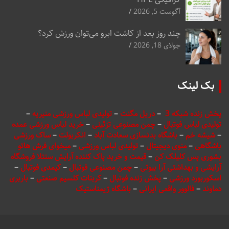
آگوست 5, 2026
چند روز بعد از کاشت ابرو می‌توان ورزش کرد؟
جولای 18, 2026
بک لینک
پخش زنده شبکه 3
–
دریل مگنت
–
تولیدی لباس ورزشی منیریه
–
تولیدی لباس فوتبال
–
چمن مصنوعی تزئینی
–
خرید لباس ورزشی عمده
–
شیشه خم
–
باشگاه بدنسازی سعادت آباد
–
انکربولت
–
ساک ورزشی
باشگاهی
–
منوی دیجیتال
–
تولیدی لباس ورزشی
–
میخوای فرش هاتو
بشوری پس کلیلک کن
–
قیمت و خرید پاک کننده آرایش سنتلا فروشگاه
آرایشی و بهداشتی آرا بیوتی
–
چمن مصنوعی فوتبال
–
کیمدی فوتبال
–
اسکوربورد ورزشی
–
پخش زنده فوتبال
–
کربنات کلسیم صنعتی
–
باربری
دماوند
–
فالوور واقعی ایرانی
–
باشگاه ژیمناستیک