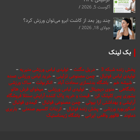
آگوست 5, 2026
چند روز بعد از کاشت ابرو می‌توان ورزش کرد؟
جولای 18, 2026
بک لینک
پخش زنده شبکه 3
–
دریل مگنت
–
تولیدی لباس ورزشی منیریه
–
تولیدی لباس فوتبال
–
چمن مصنوعی تزئینی
–
خرید لباس ورزشی عمده
–
شیشه خم
–
باشگاه بدنسازی سعادت آباد
–
انکربولت
–
ساک ورزشی
باشگاهی
–
منوی دیجیتال
–
تولیدی لباس ورزشی
–
میخوای فرش هاتو
بشوری پس کلیلک کن
–
قیمت و خرید پاک کننده آرایش سنتلا فروشگاه
آرایشی و بهداشتی آرا بیوتی
–
چمن مصنوعی فوتبال
–
کیمدی فوتبال
–
اسکوربورد ورزشی
–
پخش زنده فوتبال
–
کربنات کلسیم صنعتی
–
باربری
دماوند
–
فالوور واقعی ایرانی
–
باشگاه ژیمناستیک