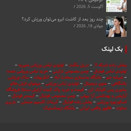
آگوست 5, 2026
چند روز بعد از کاشت ابرو می‌توان ورزش کرد؟
جولای 18, 2026
بک لینک
پخش زنده شبکه 3
–
دریل مگنت
–
تولیدی لباس ورزشی منیریه
–
تولیدی لباس فوتبال
–
چمن مصنوعی تزئینی
–
خرید لباس ورزشی عمده
–
شیشه خم
–
باشگاه بدنسازی سعادت آباد
–
انکربولت
–
ساک ورزشی
باشگاهی
–
منوی دیجیتال
–
تولیدی لباس ورزشی
–
میخوای فرش هاتو
بشوری پس کلیلک کن
–
قیمت و خرید پاک کننده آرایش سنتلا فروشگاه
آرایشی و بهداشتی آرا بیوتی
–
چمن مصنوعی فوتبال
–
کیمدی فوتبال
–
اسکوربورد ورزشی
–
پخش زنده فوتبال
–
کربنات کلسیم صنعتی
–
باربری
دماوند
–
فالوور واقعی ایرانی
–
باشگاه ژیمناستیک