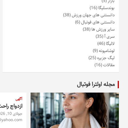
بازار
(5)
بوندسلیگا
(16)
دانستنی های جهان ورزش
(38)
دانستنی های فوتبال
(6)
سایر ورزش ها
(38)
سری آ
(35)
لالیگا
(46)
لوشامپونه
(9)
لیگ جزیره
(25)
مقالات
(16)
مجله اولترا فوتبال
آگهی
ازدواج راح
جولای 10, 2026
@yahoo.com