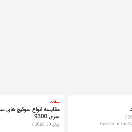
مقالات
ت
مقایسه انواع سوئیچ های س
سری 9300
hosseinmikhak
ژوئن 30, 2026