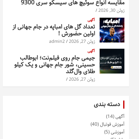
مقایسه انواع سوئیچ های سیسکو سری 9300
ژوئن 30, 2026
آگهی
تعداد گل های امباپه در جام جهانی از
اولین حضورش !
ژوئن 27, 2026
admin2
آگهی
جیمی جام روی فیلم‌نت؛ ابوطالب
حسینی، شور جام جهانی و یک کیلو
طلای وال‌گلد
ژوئن 27, 2026
دسته بندی
آگهی
(14)
آموزش فوتبال
(40)
آموزشی
(5)