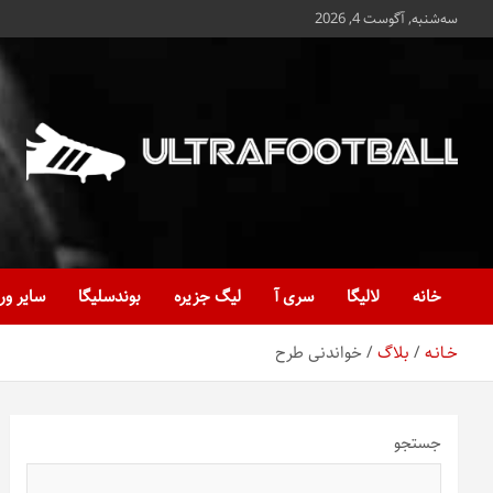
ه
سه‌شنبه, آگوست 4, 2026
حتوا
روید
Ultrafootball
به روز و به ثانیه با آخرین رویدادهای فوتبالی
خانه
لالیگا
سری آ
لیگ جزیره
بوندسلیگا
سایر ور
خـانـه
بلاگ
خواندنی طرح
جستجو