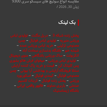
مقایسه انواع سوئیچ های سیسکو سری 9300
ژوئن 30, 2026
بک لینک
پخش زنده شبکه 3
–
دریل مگنت
–
تولیدی لباس
ورزشی منیریه
–
تولیدی لباس فوتبال
–
چمن
مصنوعی تزئینی
–
خرید لباس ورزشی عمده
–
شیشه خم
–
باشگاه بدنسازی سعادت آباد
–
انکربولت
–
ساک ورزشی باشگاهی
–
منوی دیجیتال
–
تولیدی لباس ورزشی
–
میخوای فرش هاتو بشوری
پس کلیلک کن
–
قیمت و خرید پاک کننده آرایش
سنتلا فروشگاه آرایشی و بهداشتی آرا بیوتی
–
چمن
مصنوعی فوتبال
–
کیمدی فوتبال
–
اسکوربورد
ورزشی
–
پخش زنده فوتبال
–
کربنات کلسیم
صنعتی
–
باربری دماوند
–
فالوور واقعی ایرانی
–
باشگاه ژیمناستیک