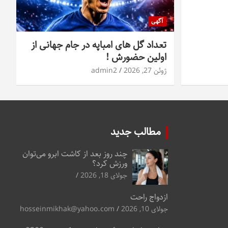
آگهی
تعداد گل های امباپه در جام جهانی از
اولین حضورش !
ژوئن 27, 2026
admin2
مطالب جدید
چند روز بعد از کاشت ابرو می‌توان
ورزش کرد؟
جولای 18, 2026
ازدواج راحت
جولای 10, 2026
hosseinmikhak@yahoo.com