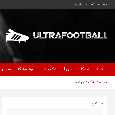
ه
دوشنبه, آگوست 3, 2026
حتوا
روید
Ultrafootball
به روز و به ثانیه با آخرین رویدادهای فوتبالی
خانه
لالیگا
سری آ
لیگ جزیره
بوندسلیگا
سایر ور
خـانـه
بلاگ
خوندم
جستجو