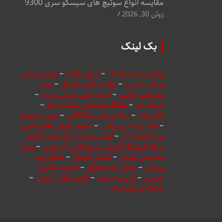
مقایسه انواع سوئیچ های سیسکو سری 9300
ژوئن 30, 2026
بک لینک
پخش زنده شبکه 3
–
دریل مگنت
–
تولیدی لباس
ورزشی منیریه
–
تولیدی لباس فوتبال
–
چمن
مصنوعی تزئینی
–
خرید لباس ورزشی عمده
–
شیشه خم
–
باشگاه بدنسازی سعادت آباد
–
انکربولت
–
ساک ورزشی باشگاهی
–
منوی دیجیتال
–
تولیدی لباس ورزشی
–
میخوای فرش هاتو بشوری
پس کلیلک کن
–
قیمت و خرید پاک کننده آرایش
سنتلا فروشگاه آرایشی و بهداشتی آرا بیوتی
–
چمن
مصنوعی فوتبال
–
کیمدی فوتبال
–
اسکوربورد
ورزشی
–
پخش زنده فوتبال
–
کربنات کلسیم
صنعتی
–
باربری دماوند
–
فالوور واقعی ایرانی
–
باشگاه ژیمناستیک