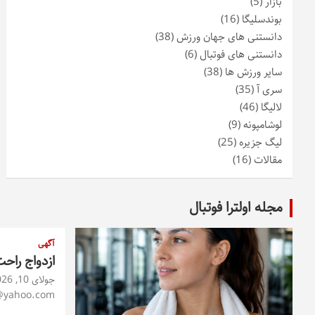
بازار
(5)
بوندسلیگا
(16)
دانستنی های جهان ورزش
(38)
دانستنی های فوتبال
(6)
سایر ورزش ها
(38)
سری آ
(35)
لالیگا
(46)
لوشامپونه
(9)
لیگ جزیره
(25)
مقالات
(16)
مجله اولترا فوتبال
آگهی
ازدواج راح
جولای 10, 2026
@yahoo.com