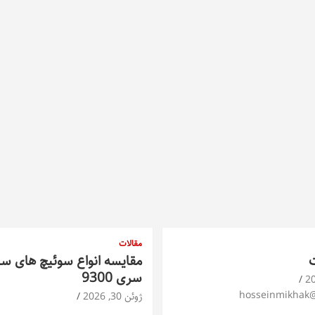
مقالات
ت
مقایسه انواع سوئیچ های س
سری 9300
hosseinmikhak
ژوئن 30, 2026