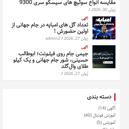
مقایسه انواع سوئیچ های سیسکو سری 9300
ژوئن 30, 2026
آگهی
تعداد گل های امباپه در جام جهانی از
اولین حضورش !
ژوئن 27, 2026
admin2
آگهی
جیمی جام روی فیلم‌نت؛ ابوطالب
حسینی، شور جام جهانی و یک کیلو
طلای وال‌گلد
ژوئن 27, 2026
دسته بندی
آگهی
(14)
آموزش فوتبال
(40)
آموزشی
(5)