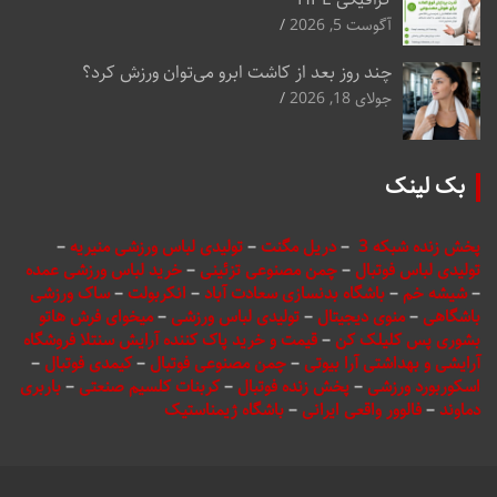
آگوست 5, 2026
چند روز بعد از کاشت ابرو می‌توان ورزش کرد؟
جولای 18, 2026
بک لینک
پخش زنده شبکه 3
–
دریل مگنت
–
تولیدی لباس ورزشی منیریه
–
تولیدی لباس فوتبال
–
چمن مصنوعی تزئینی
–
خرید لباس ورزشی عمده
–
شیشه خم
–
باشگاه بدنسازی سعادت آباد
–
انکربولت
–
ساک ورزشی
باشگاهی
–
منوی دیجیتال
–
تولیدی لباس ورزشی
–
میخوای فرش هاتو
بشوری پس کلیلک کن
–
قیمت و خرید پاک کننده آرایش سنتلا فروشگاه
آرایشی و بهداشتی آرا بیوتی
–
چمن مصنوعی فوتبال
–
کیمدی فوتبال
–
اسکوربورد ورزشی
–
پخش زنده فوتبال
–
کربنات کلسیم صنعتی
–
باربری
دماوند
–
فالوور واقعی ایرانی
–
باشگاه ژیمناستیک