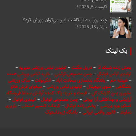
آگوست 5, 2026
چند روز بعد از کاشت ابرو می‌توان ورزش کرد؟
جولای 18, 2026
بک لینک
پخش زنده شبکه 3
–
دریل مگنت
–
تولیدی لباس ورزشی منیریه
–
تولیدی لباس فوتبال
–
چمن مصنوعی تزئینی
–
خرید لباس ورزشی عمده
–
شیشه خم
–
باشگاه بدنسازی سعادت آباد
–
انکربولت
–
ساک ورزشی
باشگاهی
–
منوی دیجیتال
–
تولیدی لباس ورزشی
–
میخوای فرش هاتو
بشوری پس کلیلک کن
–
قیمت و خرید پاک کننده آرایش سنتلا فروشگاه
آرایشی و بهداشتی آرا بیوتی
–
چمن مصنوعی فوتبال
–
کیمدی فوتبال
–
اسکوربورد ورزشی
–
پخش زنده فوتبال
–
کربنات کلسیم صنعتی
–
باربری
دماوند
–
فالوور واقعی ایرانی
–
باشگاه ژیمناستیک