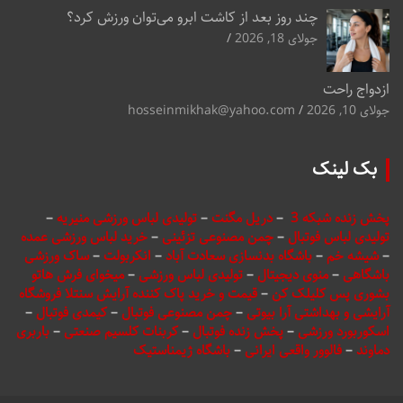
چند روز بعد از کاشت ابرو می‌توان ورزش کرد؟
جولای 18, 2026
ازدواج راحت
جولای 10, 2026
hosseinmikhak@yahoo.com
بک لینک
پخش زنده شبکه 3
–
دریل مگنت
–
تولیدی لباس ورزشی منیریه
–
تولیدی لباس فوتبال
–
چمن مصنوعی تزئینی
–
خرید لباس ورزشی عمده
–
شیشه خم
–
باشگاه بدنسازی سعادت آباد
–
انکربولت
–
ساک ورزشی
باشگاهی
–
منوی دیجیتال
–
تولیدی لباس ورزشی
–
میخوای فرش هاتو
بشوری پس کلیلک کن
–
قیمت و خرید پاک کننده آرایش سنتلا فروشگاه
آرایشی و بهداشتی آرا بیوتی
–
چمن مصنوعی فوتبال
–
کیمدی فوتبال
–
اسکوربورد ورزشی
–
پخش زنده فوتبال
–
کربنات کلسیم صنعتی
–
باربری
دماوند
–
فالوور واقعی ایرانی
–
باشگاه ژیمناستیک