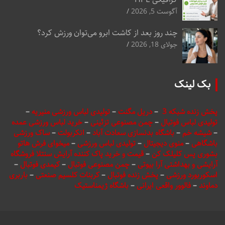
آگوست 5, 2026
چند روز بعد از کاشت ابرو می‌توان ورزش کرد؟
جولای 18, 2026
بک لینک
پخش زنده شبکه 3
–
دریل مگنت
–
تولیدی لباس ورزشی منیریه
–
تولیدی لباس فوتبال
–
چمن مصنوعی تزئینی
–
خرید لباس ورزشی عمده
–
شیشه خم
–
باشگاه بدنسازی سعادت آباد
–
انکربولت
–
ساک ورزشی
باشگاهی
–
منوی دیجیتال
–
تولیدی لباس ورزشی
–
میخوای فرش هاتو
بشوری پس کلیلک کن
–
قیمت و خرید پاک کننده آرایش سنتلا فروشگاه
آرایشی و بهداشتی آرا بیوتی
–
چمن مصنوعی فوتبال
–
کیمدی فوتبال
–
اسکوربورد ورزشی
–
پخش زنده فوتبال
–
کربنات کلسیم صنعتی
–
باربری
دماوند
–
فالوور واقعی ایرانی
–
باشگاه ژیمناستیک