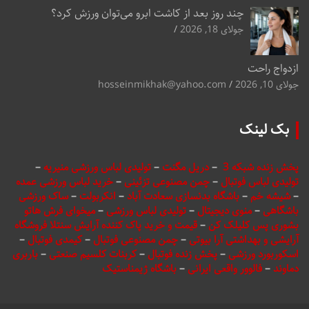
چند روز بعد از کاشت ابرو می‌توان ورزش کرد؟
جولای 18, 2026
ازدواج راحت
جولای 10, 2026
hosseinmikhak@yahoo.com
بک لینک
پخش زنده شبکه 3
–
دریل مگنت
–
تولیدی لباس ورزشی منیریه
–
تولیدی لباس فوتبال
–
چمن مصنوعی تزئینی
–
خرید لباس ورزشی عمده
–
شیشه خم
–
باشگاه بدنسازی سعادت آباد
–
انکربولت
–
ساک ورزشی
باشگاهی
–
منوی دیجیتال
–
تولیدی لباس ورزشی
–
میخوای فرش هاتو
بشوری پس کلیلک کن
–
قیمت و خرید پاک کننده آرایش سنتلا فروشگاه
آرایشی و بهداشتی آرا بیوتی
–
چمن مصنوعی فوتبال
–
کیمدی فوتبال
–
اسکوربورد ورزشی
–
پخش زنده فوتبال
–
کربنات کلسیم صنعتی
–
باربری
دماوند
–
فالوور واقعی ایرانی
–
باشگاه ژیمناستیک