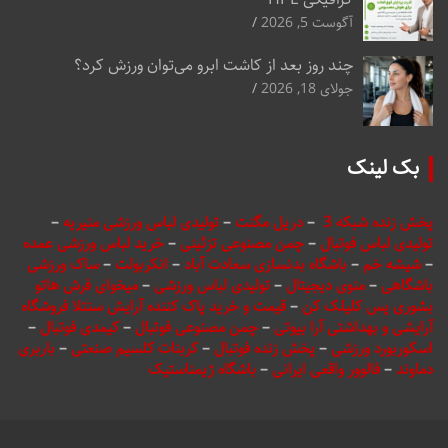
آگوست 5, 2026
چند روز بعد از کاشت ابرو می‌توان ورزش کرد؟
جولای 18, 2026
بک لینک
پخش زنده شبکه 3
–
دریل مگنت
–
تولیدی لباس ورزشی منیریه
–
تولیدی لباس فوتبال
–
چمن مصنوعی تزئینی
–
خرید لباس ورزشی عمده
–
شیشه خم
–
باشگاه بدنسازی سعادت آباد
–
انکربولت
–
ساک ورزشی
باشگاهی
–
منوی دیجیتال
–
تولیدی لباس ورزشی
–
میخوای فرش هاتو
بشوری پس کلیلک کن
–
قیمت و خرید پاک کننده آرایش سنتلا فروشگاه
آرایشی و بهداشتی آرا بیوتی
–
چمن مصنوعی فوتبال
–
کیمدی فوتبال
–
اسکوربورد ورزشی
–
پخش زنده فوتبال
–
کربنات کلسیم صنعتی
–
باربری
دماوند
–
فالوور واقعی ایرانی
–
باشگاه ژیمناستیک