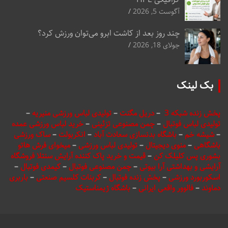
آگوست 5, 2026
چند روز بعد از کاشت ابرو می‌توان ورزش کرد؟
جولای 18, 2026
بک لینک
پخش زنده شبکه 3
–
دریل مگنت
–
تولیدی لباس ورزشی منیریه
–
تولیدی لباس فوتبال
–
چمن مصنوعی تزئینی
–
خرید لباس ورزشی عمده
–
شیشه خم
–
باشگاه بدنسازی سعادت آباد
–
انکربولت
–
ساک ورزشی
باشگاهی
–
منوی دیجیتال
–
تولیدی لباس ورزشی
–
میخوای فرش هاتو
بشوری پس کلیلک کن
–
قیمت و خرید پاک کننده آرایش سنتلا فروشگاه
آرایشی و بهداشتی آرا بیوتی
–
چمن مصنوعی فوتبال
–
کیمدی فوتبال
–
اسکوربورد ورزشی
–
پخش زنده فوتبال
–
کربنات کلسیم صنعتی
–
باربری
دماوند
–
فالوور واقعی ایرانی
–
باشگاه ژیمناستیک