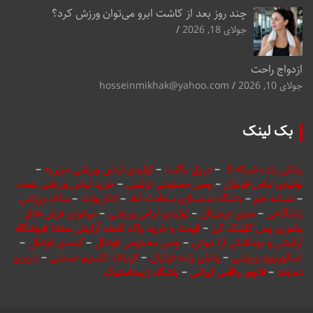
چند روز بعد از کاشت ابرو می‌توان ورزش کرد؟
جولای 18, 2026
ازدواج راحت
جولای 10, 2026
hosseinmikhak@yahoo.com
بک لینک
پخش زنده شبکه 3
–
دریل مگنت
–
تولیدی لباس ورزشی منیریه
–
تولیدی لباس فوتبال
–
چمن مصنوعی تزئینی
–
خرید لباس ورزشی عمده
–
شیشه خم
–
باشگاه بدنسازی سعادت آباد
–
انکربولت
–
ساک ورزشی
باشگاهی
–
منوی دیجیتال
–
تولیدی لباس ورزشی
–
میخوای فرش هاتو
بشوری پس کلیلک کن
–
قیمت و خرید پاک کننده آرایش سنتلا فروشگاه
آرایشی و بهداشتی آرا بیوتی
–
چمن مصنوعی فوتبال
–
کیمدی فوتبال
–
اسکوربورد ورزشی
–
پخش زنده فوتبال
–
کربنات کلسیم صنعتی
–
باربری
دماوند
–
فالوور واقعی ایرانی
–
باشگاه ژیمناستیک