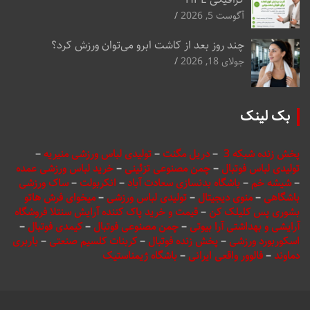
آگوست 5, 2026
چند روز بعد از کاشت ابرو می‌توان ورزش کرد؟
جولای 18, 2026
بک لینک
پخش زنده شبکه 3
–
دریل مگنت
–
تولیدی لباس ورزشی منیریه
–
تولیدی لباس فوتبال
–
چمن مصنوعی تزئینی
–
خرید لباس ورزشی عمده
–
شیشه خم
–
باشگاه بدنسازی سعادت آباد
–
انکربولت
–
ساک ورزشی
باشگاهی
–
منوی دیجیتال
–
تولیدی لباس ورزشی
–
میخوای فرش هاتو
بشوری پس کلیلک کن
–
قیمت و خرید پاک کننده آرایش سنتلا فروشگاه
آرایشی و بهداشتی آرا بیوتی
–
چمن مصنوعی فوتبال
–
کیمدی فوتبال
–
اسکوربورد ورزشی
–
پخش زنده فوتبال
–
کربنات کلسیم صنعتی
–
باربری
دماوند
–
فالوور واقعی ایرانی
–
باشگاه ژیمناستیک