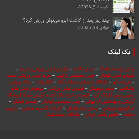
آگوست 5, 2026
چند روز بعد از کاشت ابرو می‌توان ورزش کرد؟
جولای 18, 2026
بک لینک
پخش زنده شبکه 3
–
دریل مگنت
–
تولیدی لباس ورزشی منیریه
–
تولیدی لباس فوتبال
–
چمن مصنوعی تزئینی
–
خرید لباس ورزشی عمده
–
شیشه خم
–
باشگاه بدنسازی سعادت آباد
–
انکربولت
–
ساک ورزشی
باشگاهی
–
منوی دیجیتال
–
تولیدی لباس ورزشی
–
میخوای فرش هاتو
بشوری پس کلیلک کن
–
قیمت و خرید پاک کننده آرایش سنتلا فروشگاه
آرایشی و بهداشتی آرا بیوتی
–
چمن مصنوعی فوتبال
–
کیمدی فوتبال
–
اسکوربورد ورزشی
–
پخش زنده فوتبال
–
کربنات کلسیم صنعتی
–
باربری
دماوند
–
فالوور واقعی ایرانی
–
باشگاه ژیمناستیک