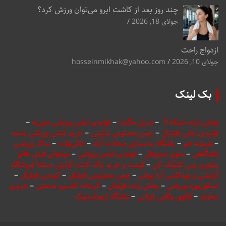
چند روز بعد از کاشت ابرو می‌توان ورزش کرد؟
جولای 18, 2026
ازدواج راحت
جولای 10, 2026
hosseinmikhak@yahoo.com
بک لینک
پخش زنده شبکه 3
–
دریل مگنت
–
تولیدی لباس ورزشی منیریه
–
تولیدی لباس فوتبال
–
چمن مصنوعی تزئینی
–
خرید لباس ورزشی عمده
–
شیشه خم
–
باشگاه بدنسازی سعادت آباد
–
انکربولت
–
ساک ورزشی
باشگاهی
–
منوی دیجیتال
–
تولیدی لباس ورزشی
–
میخوای فرش هاتو
بشوری پس کلیلک کن
–
قیمت و خرید پاک کننده آرایش سنتلا فروشگاه
آرایشی و بهداشتی آرا بیوتی
–
چمن مصنوعی فوتبال
–
کیمدی فوتبال
–
اسکوربورد ورزشی
–
پخش زنده فوتبال
–
کربنات کلسیم صنعتی
–
باربری
دماوند
–
فالوور واقعی ایرانی
–
باشگاه ژیمناستیک