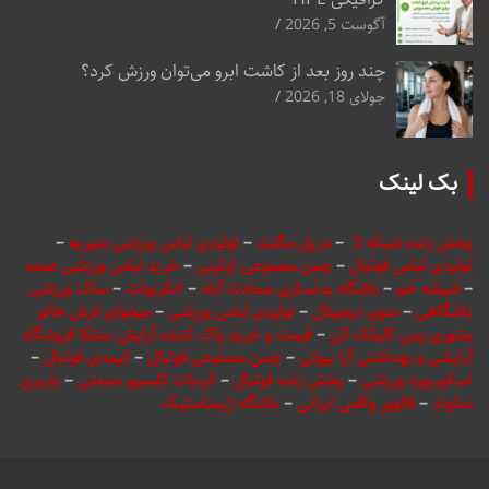
آگوست 5, 2026
چند روز بعد از کاشت ابرو می‌توان ورزش کرد؟
جولای 18, 2026
بک لینک
پخش زنده شبکه 3
–
دریل مگنت
–
تولیدی لباس ورزشی منیریه
–
تولیدی لباس فوتبال
–
چمن مصنوعی تزئینی
–
خرید لباس ورزشی عمده
–
شیشه خم
–
باشگاه بدنسازی سعادت آباد
–
انکربولت
–
ساک ورزشی
باشگاهی
–
منوی دیجیتال
–
تولیدی لباس ورزشی
–
میخوای فرش هاتو
بشوری پس کلیلک کن
–
قیمت و خرید پاک کننده آرایش سنتلا فروشگاه
آرایشی و بهداشتی آرا بیوتی
–
چمن مصنوعی فوتبال
–
کیمدی فوتبال
–
اسکوربورد ورزشی
–
پخش زنده فوتبال
–
کربنات کلسیم صنعتی
–
باربری
دماوند
–
فالوور واقعی ایرانی
–
باشگاه ژیمناستیک