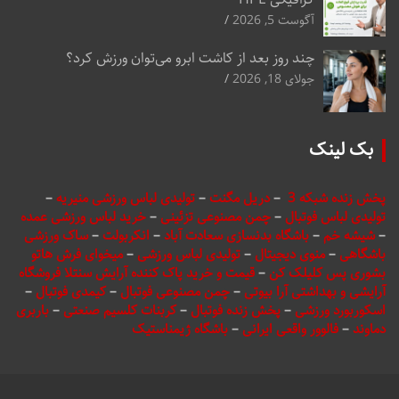
آگوست 5, 2026
چند روز بعد از کاشت ابرو می‌توان ورزش کرد؟
جولای 18, 2026
بک لینک
پخش زنده شبکه 3
–
دریل مگنت
–
تولیدی لباس ورزشی منیریه
–
تولیدی لباس فوتبال
–
چمن مصنوعی تزئینی
–
خرید لباس ورزشی عمده
–
شیشه خم
–
باشگاه بدنسازی سعادت آباد
–
انکربولت
–
ساک ورزشی
باشگاهی
–
منوی دیجیتال
–
تولیدی لباس ورزشی
–
میخوای فرش هاتو
بشوری پس کلیلک کن
–
قیمت و خرید پاک کننده آرایش سنتلا فروشگاه
آرایشی و بهداشتی آرا بیوتی
–
چمن مصنوعی فوتبال
–
کیمدی فوتبال
–
اسکوربورد ورزشی
–
پخش زنده فوتبال
–
کربنات کلسیم صنعتی
–
باربری
دماوند
–
فالوور واقعی ایرانی
–
باشگاه ژیمناستیک