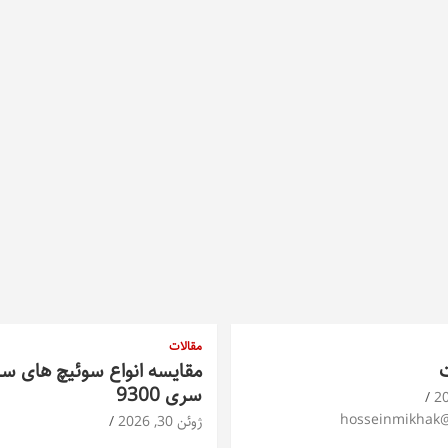
مقالات
ت
مقایسه انواع سوئیچ های س
سری 9300
hosseinmikhak
ژوئن 30, 2026