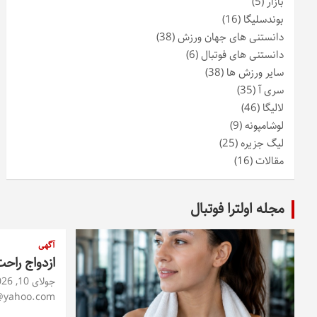
بازار
(5)
بوندسلیگا
(16)
دانستنی های جهان ورزش
(38)
دانستنی های فوتبال
(6)
سایر ورزش ها
(38)
سری آ
(35)
لالیگا
(46)
لوشامپونه
(9)
لیگ جزیره
(25)
مقالات
(16)
مجله اولترا فوتبال
آگهی
ازدواج راح
جولای 10, 2026
@yahoo.com