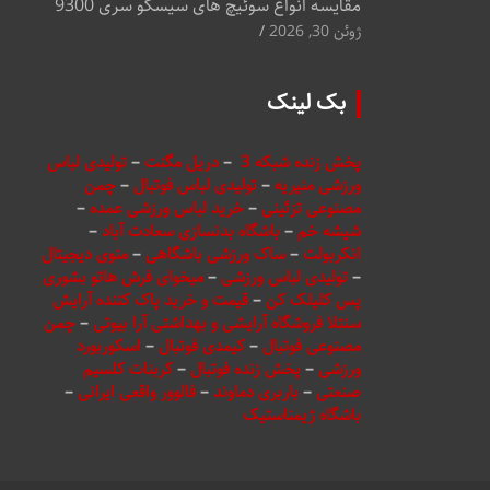
مقایسه انواع سوئیچ های سیسکو سری 9300
ژوئن 30, 2026
بک لینک
پخش زنده شبکه 3
–
دریل مگنت
–
تولیدی لباس
ورزشی منیریه
–
تولیدی لباس فوتبال
–
چمن
مصنوعی تزئینی
–
خرید لباس ورزشی عمده
–
شیشه خم
–
باشگاه بدنسازی سعادت آباد
–
انکربولت
–
ساک ورزشی باشگاهی
–
منوی دیجیتال
–
تولیدی لباس ورزشی
–
میخوای فرش هاتو بشوری
پس کلیلک کن
–
قیمت و خرید پاک کننده آرایش
سنتلا فروشگاه آرایشی و بهداشتی آرا بیوتی
–
چمن
مصنوعی فوتبال
–
کیمدی فوتبال
–
اسکوربورد
ورزشی
–
پخش زنده فوتبال
–
کربنات کلسیم
صنعتی
–
باربری دماوند
–
فالوور واقعی ایرانی
–
باشگاه ژیمناستیک