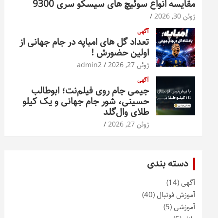
مقایسه انواع سوئیچ های سیسکو سری 9300
ژوئن 30, 2026
آگهی
تعداد گل های امباپه در جام جهانی از
اولین حضورش !
ژوئن 27, 2026
admin2
آگهی
جیمی جام روی فیلم‌نت؛ ابوطالب
حسینی، شور جام جهانی و یک کیلو
طلای وال‌گلد
ژوئن 27, 2026
دسته بندی
آگهی
(14)
آموزش فوتبال
(40)
آموزشی
(5)