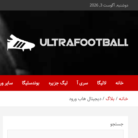
ه
دوشنبه, آگوست 3, 2026
حتوا
روید
Ultrafootball
به روز و به ثانیه با آخرین رویدادهای فوتبالی
خانه
لالیگا
سری آ
لیگ جزیره
بوندسلیگا
سایر ور
خـانـه
بلاگ
دیجیتال هاب ورود
جستجو