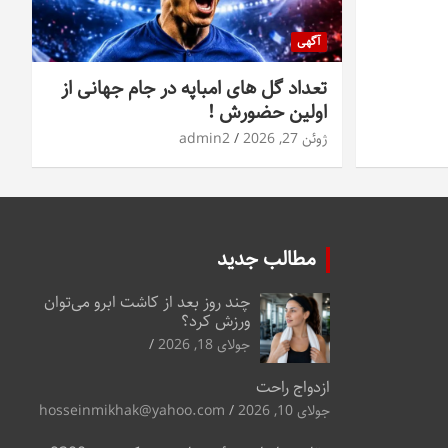
آگهی
تعداد گل های امباپه در جام جهانی از
اولین حضورش !
ژوئن 27, 2026
admin2
مطالب جدید
چند روز بعد از کاشت ابرو می‌توان
ورزش کرد؟
جولای 18, 2026
ازدواج راحت
جولای 10, 2026
hosseinmikhak@yahoo.com