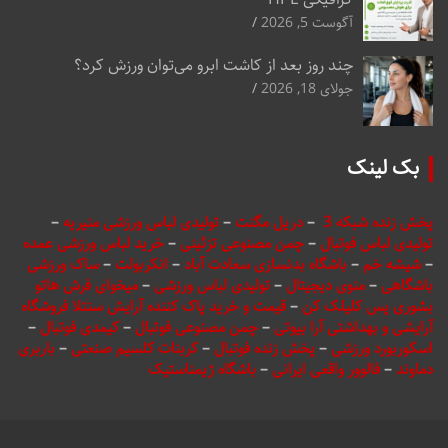
آگوست 5, 2026
چند روز بعد از کاشت ابرو می‌توان ورزش کرد؟
جولای 18, 2026
بک لینک
پخش زنده شبکه 3
–
دریل مگنت
–
تولیدی لباس ورزشی منیریه
–
تولیدی لباس فوتبال
–
چمن مصنوعی تزئینی
–
خرید لباس ورزشی عمده
–
شیشه خم
–
باشگاه بدنسازی سعادت آباد
–
انکربولت
–
ساک ورزشی
باشگاهی
–
منوی دیجیتال
–
تولیدی لباس ورزشی
–
میخوای فرش هاتو
بشوری پس کلیلک کن
–
قیمت و خرید پاک کننده آرایش سنتلا فروشگاه
آرایشی و بهداشتی آرا بیوتی
–
چمن مصنوعی فوتبال
–
کیمدی فوتبال
–
اسکوربورد ورزشی
–
پخش زنده فوتبال
–
کربنات کلسیم صنعتی
–
باربری
دماوند
–
فالوور واقعی ایرانی
–
باشگاه ژیمناستیک