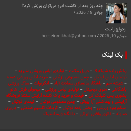
چند روز بعد از کاشت ابرو می‌توان ورزش کرد؟
جولای 18, 2026
ازدواج راحت
جولای 10, 2026
hosseinmikhak@yahoo.com
بک لینک
پخش زنده شبکه 3
–
دریل مگنت
–
تولیدی لباس ورزشی منیریه
–
تولیدی لباس فوتبال
–
چمن مصنوعی تزئینی
–
خرید لباس ورزشی عمده
–
شیشه خم
–
باشگاه بدنسازی سعادت آباد
–
انکربولت
–
ساک ورزشی
باشگاهی
–
منوی دیجیتال
–
تولیدی لباس ورزشی
–
میخوای فرش هاتو
بشوری پس کلیلک کن
–
قیمت و خرید پاک کننده آرایش سنتلا فروشگاه
آرایشی و بهداشتی آرا بیوتی
–
چمن مصنوعی فوتبال
–
کیمدی فوتبال
–
اسکوربورد ورزشی
–
پخش زنده فوتبال
–
کربنات کلسیم صنعتی
–
باربری
دماوند
–
فالوور واقعی ایرانی
–
باشگاه ژیمناستیک