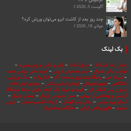
آگوست 5, 2026
چند روز بعد از کاشت ابرو می‌توان ورزش کرد؟
جولای 18, 2026
بک لینک
پخش زنده شبکه 3
–
دریل مگنت
–
تولیدی لباس ورزشی منیریه
–
تولیدی لباس فوتبال
–
چمن مصنوعی تزئینی
–
خرید لباس ورزشی عمده
–
شیشه خم
–
باشگاه بدنسازی سعادت آباد
–
انکربولت
–
ساک ورزشی
باشگاهی
–
منوی دیجیتال
–
تولیدی لباس ورزشی
–
میخوای فرش هاتو
بشوری پس کلیلک کن
–
قیمت و خرید پاک کننده آرایش سنتلا فروشگاه
آرایشی و بهداشتی آرا بیوتی
–
چمن مصنوعی فوتبال
–
کیمدی فوتبال
–
اسکوربورد ورزشی
–
پخش زنده فوتبال
–
کربنات کلسیم صنعتی
–
باربری
دماوند
–
فالوور واقعی ایرانی
–
باشگاه ژیمناستیک