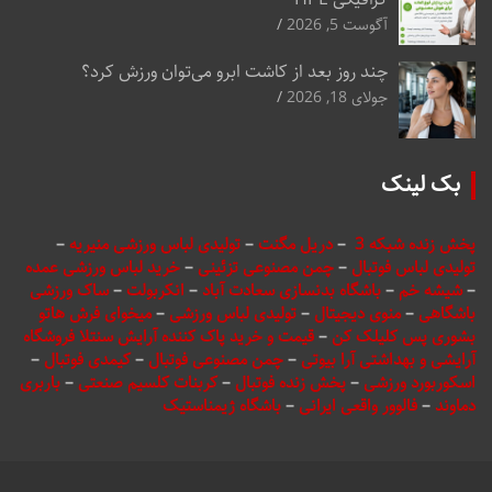
آگوست 5, 2026
چند روز بعد از کاشت ابرو می‌توان ورزش کرد؟
جولای 18, 2026
بک لینک
پخش زنده شبکه 3
–
دریل مگنت
–
تولیدی لباس ورزشی منیریه
–
تولیدی لباس فوتبال
–
چمن مصنوعی تزئینی
–
خرید لباس ورزشی عمده
–
شیشه خم
–
باشگاه بدنسازی سعادت آباد
–
انکربولت
–
ساک ورزشی
باشگاهی
–
منوی دیجیتال
–
تولیدی لباس ورزشی
–
میخوای فرش هاتو
بشوری پس کلیلک کن
–
قیمت و خرید پاک کننده آرایش سنتلا فروشگاه
آرایشی و بهداشتی آرا بیوتی
–
چمن مصنوعی فوتبال
–
کیمدی فوتبال
–
اسکوربورد ورزشی
–
پخش زنده فوتبال
–
کربنات کلسیم صنعتی
–
باربری
دماوند
–
فالوور واقعی ایرانی
–
باشگاه ژیمناستیک