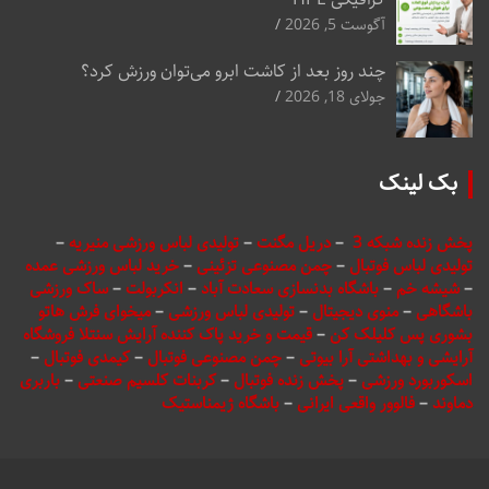
آگوست 5, 2026
چند روز بعد از کاشت ابرو می‌توان ورزش کرد؟
جولای 18, 2026
بک لینک
پخش زنده شبکه 3
–
دریل مگنت
–
تولیدی لباس ورزشی منیریه
–
تولیدی لباس فوتبال
–
چمن مصنوعی تزئینی
–
خرید لباس ورزشی عمده
–
شیشه خم
–
باشگاه بدنسازی سعادت آباد
–
انکربولت
–
ساک ورزشی
باشگاهی
–
منوی دیجیتال
–
تولیدی لباس ورزشی
–
میخوای فرش هاتو
بشوری پس کلیلک کن
–
قیمت و خرید پاک کننده آرایش سنتلا فروشگاه
آرایشی و بهداشتی آرا بیوتی
–
چمن مصنوعی فوتبال
–
کیمدی فوتبال
–
اسکوربورد ورزشی
–
پخش زنده فوتبال
–
کربنات کلسیم صنعتی
–
باربری
دماوند
–
فالوور واقعی ایرانی
–
باشگاه ژیمناستیک