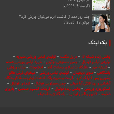
آگوست 5, 2026
چند روز بعد از کاشت ابرو می‌توان ورزش کرد؟
جولای 18, 2026
بک لینک
پخش زنده شبکه 3
–
دریل مگنت
–
تولیدی لباس ورزشی منیریه
–
تولیدی لباس فوتبال
–
چمن مصنوعی تزئینی
–
خرید لباس ورزشی عمده
–
شیشه خم
–
باشگاه بدنسازی سعادت آباد
–
انکربولت
–
ساک ورزشی
باشگاهی
–
منوی دیجیتال
–
تولیدی لباس ورزشی
–
میخوای فرش هاتو
بشوری پس کلیلک کن
–
قیمت و خرید پاک کننده آرایش سنتلا فروشگاه
آرایشی و بهداشتی آرا بیوتی
–
چمن مصنوعی فوتبال
–
کیمدی فوتبال
–
اسکوربورد ورزشی
–
پخش زنده فوتبال
–
کربنات کلسیم صنعتی
–
باربری
دماوند
–
فالوور واقعی ایرانی
–
باشگاه ژیمناستیک