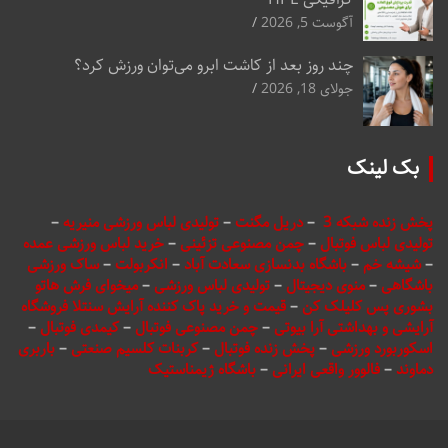
آگوست 5, 2026
چند روز بعد از کاشت ابرو می‌توان ورزش کرد؟
جولای 18, 2026
بک لینک
پخش زنده شبکه 3
–
دریل مگنت
–
تولیدی لباس ورزشی منیریه
–
تولیدی لباس فوتبال
–
چمن مصنوعی تزئینی
–
خرید لباس ورزشی عمده
–
شیشه خم
–
باشگاه بدنسازی سعادت آباد
–
انکربولت
–
ساک ورزشی
باشگاهی
–
منوی دیجیتال
–
تولیدی لباس ورزشی
–
میخوای فرش هاتو
بشوری پس کلیلک کن
–
قیمت و خرید پاک کننده آرایش سنتلا فروشگاه
آرایشی و بهداشتی آرا بیوتی
–
چمن مصنوعی فوتبال
–
کیمدی فوتبال
–
اسکوربورد ورزشی
–
پخش زنده فوتبال
–
کربنات کلسیم صنعتی
–
باربری
دماوند
–
فالوور واقعی ایرانی
–
باشگاه ژیمناستیک