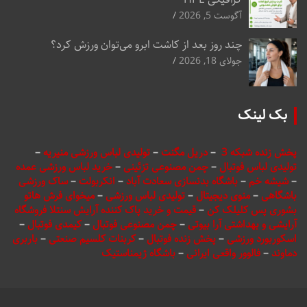
آگوست 5, 2026
چند روز بعد از کاشت ابرو می‌توان ورزش کرد؟
جولای 18, 2026
بک لینک
پخش زنده شبکه 3
–
دریل مگنت
–
تولیدی لباس ورزشی منیریه
–
تولیدی لباس فوتبال
–
چمن مصنوعی تزئینی
–
خرید لباس ورزشی عمده
–
شیشه خم
–
باشگاه بدنسازی سعادت آباد
–
انکربولت
–
ساک ورزشی
باشگاهی
–
منوی دیجیتال
–
تولیدی لباس ورزشی
–
میخوای فرش هاتو
بشوری پس کلیلک کن
–
قیمت و خرید پاک کننده آرایش سنتلا فروشگاه
آرایشی و بهداشتی آرا بیوتی
–
چمن مصنوعی فوتبال
–
کیمدی فوتبال
–
اسکوربورد ورزشی
–
پخش زنده فوتبال
–
کربنات کلسیم صنعتی
–
باربری
دماوند
–
فالوور واقعی ایرانی
–
باشگاه ژیمناستیک