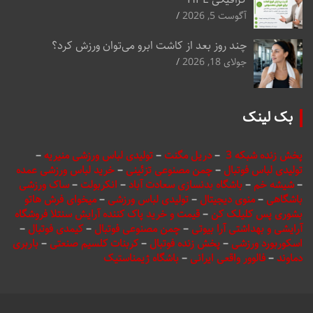
آگوست 5, 2026
چند روز بعد از کاشت ابرو می‌توان ورزش کرد؟
جولای 18, 2026
بک لینک
پخش زنده شبکه 3
–
دریل مگنت
–
تولیدی لباس ورزشی منیریه
–
تولیدی لباس فوتبال
–
چمن مصنوعی تزئینی
–
خرید لباس ورزشی عمده
–
شیشه خم
–
باشگاه بدنسازی سعادت آباد
–
انکربولت
–
ساک ورزشی
باشگاهی
–
منوی دیجیتال
–
تولیدی لباس ورزشی
–
میخوای فرش هاتو
بشوری پس کلیلک کن
–
قیمت و خرید پاک کننده آرایش سنتلا فروشگاه
آرایشی و بهداشتی آرا بیوتی
–
چمن مصنوعی فوتبال
–
کیمدی فوتبال
–
اسکوربورد ورزشی
–
پخش زنده فوتبال
–
کربنات کلسیم صنعتی
–
باربری
دماوند
–
فالوور واقعی ایرانی
–
باشگاه ژیمناستیک