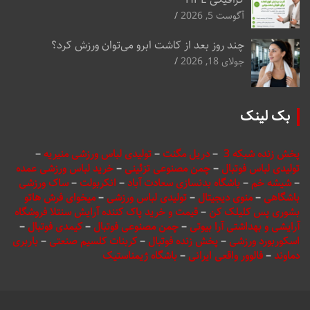
آگوست 5, 2026
چند روز بعد از کاشت ابرو می‌توان ورزش کرد؟
جولای 18, 2026
بک لینک
پخش زنده شبکه 3
–
دریل مگنت
–
تولیدی لباس ورزشی منیریه
–
تولیدی لباس فوتبال
–
چمن مصنوعی تزئینی
–
خرید لباس ورزشی عمده
–
شیشه خم
–
باشگاه بدنسازی سعادت آباد
–
انکربولت
–
ساک ورزشی
باشگاهی
–
منوی دیجیتال
–
تولیدی لباس ورزشی
–
میخوای فرش هاتو
بشوری پس کلیلک کن
–
قیمت و خرید پاک کننده آرایش سنتلا فروشگاه
آرایشی و بهداشتی آرا بیوتی
–
چمن مصنوعی فوتبال
–
کیمدی فوتبال
–
اسکوربورد ورزشی
–
پخش زنده فوتبال
–
کربنات کلسیم صنعتی
–
باربری
دماوند
–
فالوور واقعی ایرانی
–
باشگاه ژیمناستیک