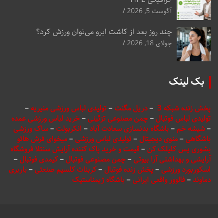
آگوست 5, 2026
چند روز بعد از کاشت ابرو می‌توان ورزش کرد؟
جولای 18, 2026
بک لینک
پخش زنده شبکه 3
–
دریل مگنت
–
تولیدی لباس ورزشی منیریه
–
تولیدی لباس فوتبال
–
چمن مصنوعی تزئینی
–
خرید لباس ورزشی عمده
–
شیشه خم
–
باشگاه بدنسازی سعادت آباد
–
انکربولت
–
ساک ورزشی
باشگاهی
–
منوی دیجیتال
–
تولیدی لباس ورزشی
–
میخوای فرش هاتو
بشوری پس کلیلک کن
–
قیمت و خرید پاک کننده آرایش سنتلا فروشگاه
آرایشی و بهداشتی آرا بیوتی
–
چمن مصنوعی فوتبال
–
کیمدی فوتبال
–
اسکوربورد ورزشی
–
پخش زنده فوتبال
–
کربنات کلسیم صنعتی
–
باربری
دماوند
–
فالوور واقعی ایرانی
–
باشگاه ژیمناستیک