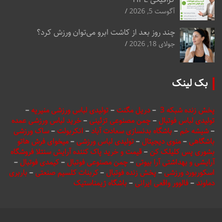
آگوست 5, 2026
چند روز بعد از کاشت ابرو می‌توان ورزش کرد؟
جولای 18, 2026
بک لینک
پخش زنده شبکه 3
–
دریل مگنت
–
تولیدی لباس ورزشی منیریه
–
تولیدی لباس فوتبال
–
چمن مصنوعی تزئینی
–
خرید لباس ورزشی عمده
–
شیشه خم
–
باشگاه بدنسازی سعادت آباد
–
انکربولت
–
ساک ورزشی
باشگاهی
–
منوی دیجیتال
–
تولیدی لباس ورزشی
–
میخوای فرش هاتو
بشوری پس کلیلک کن
–
قیمت و خرید پاک کننده آرایش سنتلا فروشگاه
آرایشی و بهداشتی آرا بیوتی
–
چمن مصنوعی فوتبال
–
کیمدی فوتبال
–
اسکوربورد ورزشی
–
پخش زنده فوتبال
–
کربنات کلسیم صنعتی
–
باربری
دماوند
–
فالوور واقعی ایرانی
–
باشگاه ژیمناستیک