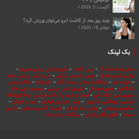
آگوست 5, 2026
چند روز بعد از کاشت ابرو می‌توان ورزش کرد؟
جولای 18, 2026
بک لینک
پخش زنده شبکه 3
–
دریل مگنت
–
تولیدی لباس ورزشی منیریه
–
تولیدی لباس فوتبال
–
چمن مصنوعی تزئینی
–
خرید لباس ورزشی عمده
–
شیشه خم
–
باشگاه بدنسازی سعادت آباد
–
انکربولت
–
ساک ورزشی
باشگاهی
–
منوی دیجیتال
–
تولیدی لباس ورزشی
–
میخوای فرش هاتو
بشوری پس کلیلک کن
–
قیمت و خرید پاک کننده آرایش سنتلا فروشگاه
آرایشی و بهداشتی آرا بیوتی
–
چمن مصنوعی فوتبال
–
کیمدی فوتبال
–
اسکوربورد ورزشی
–
پخش زنده فوتبال
–
کربنات کلسیم صنعتی
–
باربری
دماوند
–
فالوور واقعی ایرانی
–
باشگاه ژیمناستیک