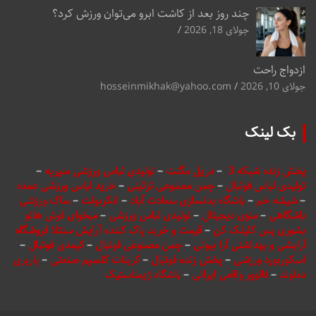
چند روز بعد از کاشت ابرو می‌توان ورزش کرد؟
جولای 18, 2026
ازدواج راحت
جولای 10, 2026
hosseinmikhak@yahoo.com
بک لینک
پخش زنده شبکه 3
–
دریل مگنت
–
تولیدی لباس ورزشی منیریه
–
تولیدی لباس فوتبال
–
چمن مصنوعی تزئینی
–
خرید لباس ورزشی عمده
–
شیشه خم
–
باشگاه بدنسازی سعادت آباد
–
انکربولت
–
ساک ورزشی
باشگاهی
–
منوی دیجیتال
–
تولیدی لباس ورزشی
–
میخوای فرش هاتو
بشوری پس کلیلک کن
–
قیمت و خرید پاک کننده آرایش سنتلا فروشگاه
آرایشی و بهداشتی آرا بیوتی
–
چمن مصنوعی فوتبال
–
کیمدی فوتبال
–
اسکوربورد ورزشی
–
پخش زنده فوتبال
–
کربنات کلسیم صنعتی
–
باربری
دماوند
–
فالوور واقعی ایرانی
–
باشگاه ژیمناستیک