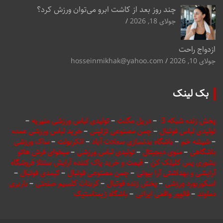
چند روز بعد از کاشت ابرو می‌توان ورزش کرد؟
جولای 18, 2026
ازدواج راحت
جولای 10, 2026
hosseinmikhak@yahoo.com
بک لینک
پخش زنده شبکه 3
–
دریل مگنت
–
تولیدی لباس ورزشی منیریه
–
تولیدی لباس فوتبال
–
چمن مصنوعی تزئینی
–
خرید لباس ورزشی عمده
–
شیشه خم
–
باشگاه بدنسازی سعادت آباد
–
انکربولت
–
ساک ورزشی
باشگاهی
–
منوی دیجیتال
–
تولیدی لباس ورزشی
–
میخوای فرش هاتو
بشوری پس کلیلک کن
–
قیمت و خرید پاک کننده آرایش سنتلا فروشگاه
آرایشی و بهداشتی آرا بیوتی
–
چمن مصنوعی فوتبال
–
کیمدی فوتبال
–
اسکوربورد ورزشی
–
پخش زنده فوتبال
–
کربنات کلسیم صنعتی
–
باربری
دماوند
–
فالوور واقعی ایرانی
–
باشگاه ژیمناستیک