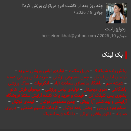
چند روز بعد از کاشت ابرو می‌توان ورزش کرد؟
جولای 18, 2026
ازدواج راحت
جولای 10, 2026
hosseinmikhak@yahoo.com
بک لینک
پخش زنده شبکه 3
–
دریل مگنت
–
تولیدی لباس ورزشی منیریه
–
تولیدی لباس فوتبال
–
چمن مصنوعی تزئینی
–
خرید لباس ورزشی عمده
–
شیشه خم
–
باشگاه بدنسازی سعادت آباد
–
انکربولت
–
ساک ورزشی
باشگاهی
–
منوی دیجیتال
–
تولیدی لباس ورزشی
–
میخوای فرش هاتو
بشوری پس کلیلک کن
–
قیمت و خرید پاک کننده آرایش سنتلا فروشگاه
آرایشی و بهداشتی آرا بیوتی
–
چمن مصنوعی فوتبال
–
کیمدی فوتبال
–
اسکوربورد ورزشی
–
پخش زنده فوتبال
–
کربنات کلسیم صنعتی
–
باربری
دماوند
–
فالوور واقعی ایرانی
–
باشگاه ژیمناستیک