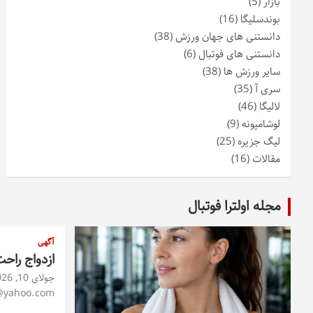
بازار
(5)
بوندسلیگا
(16)
دانستنی های جهان ورزش
(38)
دانستنی های فوتبال
(6)
سایر ورزش ها
(38)
سری آ
(35)
لالیگا
(46)
لوشامپونه
(9)
لیگ جزیره
(25)
مقالات
(16)
مجله اولترا فوتبال
آگهی
ازدواج راح
جولای 10, 2026
@yahoo.com