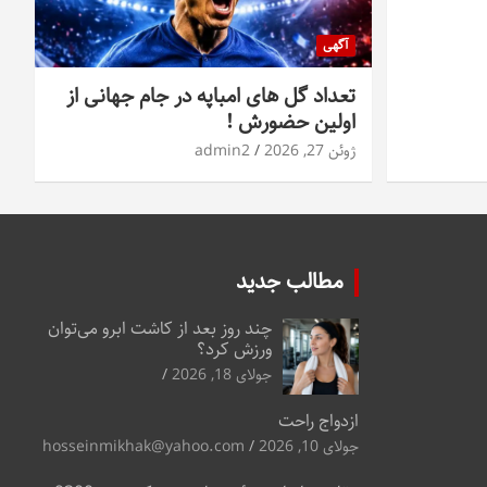
آگهی
تعداد گل های امباپه در جام جهانی از
اولین حضورش !
ژوئن 27, 2026
admin2
مطالب جدید
چند روز بعد از کاشت ابرو می‌توان
ورزش کرد؟
جولای 18, 2026
ازدواج راحت
جولای 10, 2026
hosseinmikhak@yahoo.com