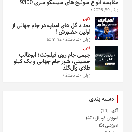
مقایسه انواع سوئیچ های سیسکو سری 9300
ژوئن 30, 2026
آگهی
تعداد گل های امباپه در جام جهانی از
اولین حضورش !
ژوئن 27, 2026
admin2
آگهی
جیمی جام روی فیلم‌نت؛ ابوطالب
حسینی، شور جام جهانی و یک کیلو
طلای وال‌گلد
ژوئن 27, 2026
دسته بندی
آگهی
(14)
آموزش فوتبال
(40)
آموزشی
(5)