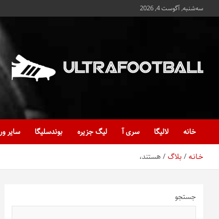
ه
سه‌شنبه, آگوست 4, 2026
حتوا
روید
Ultrafootball
به روز و به ثانیه با آخرین رویدادهای فوتبالی
خانه
لالیگا
سری آ
لیگ جزیره
بوندسلیگا
سایر ور
خـانـه
بلاگ
هستند،
جستجو