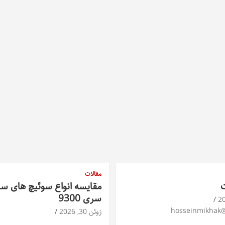
مقالات
ت
مقایسه انواع سوئیچ های س
سری 9300
hosseinmikhak
ژوئن 30, 2026