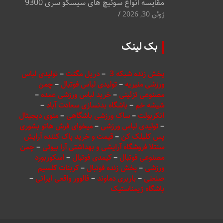
مقایسه انواع سوئیچ های سیسکو سری 9300
ژوئن 30, 2026
بک لینک
پخش زنده شبکه 3
–
دریل مگنت
–
تولیدی لباس
ورزشی منیریه
–
تولیدی لباس فوتبال
–
چمن
مصنوعی تزئینی
–
خرید لباس ورزشی عمده
–
شیشه خم
–
باشگاه بدنسازی سعادت آباد
–
انکربولت
–
ساک ورزشی باشگاهی
–
منوی دیجیتال
–
تولیدی لباس ورزشی
–
میخوای فرش هاتو بشوری
پس کلیلک کن
–
قیمت و خرید پاک کننده آرایش
سنتلا فروشگاه آرایشی و بهداشتی آرا بیوتی
–
چمن
مصنوعی فوتبال
–
کیمدی فوتبال
–
اسکوربورد
ورزشی
–
پخش زنده فوتبال
–
کربنات کلسیم
صنعتی
–
باربری دماوند
–
فالوور واقعی ایرانی
–
باشگاه ژیمناستیک