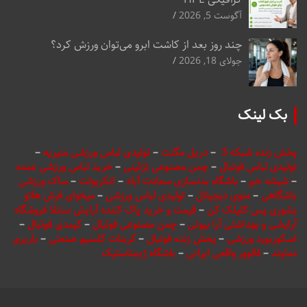
آگوست 5, 2026
چند روز بعد از کاشت ابرو می‌توان ورزش کرد؟
جولای 18, 2026
بک لینک
پخش زنده شبکه 3
–
دریل مگنت
–
تولیدی لباس ورزشی منیریه
–
تولیدی لباس فوتبال
–
چمن مصنوعی تزئینی
–
خرید لباس ورزشی عمده
–
شیشه خم
–
باشگاه بدنسازی سعادت آباد
–
انکربولت
–
ساک ورزشی
باشگاهی
–
منوی دیجیتال
–
تولیدی لباس ورزشی
–
میخوای فرش هاتو
بشوری پس کلیلک کن
–
قیمت و خرید پاک کننده آرایش سنتلا فروشگاه
آرایشی و بهداشتی آرا بیوتی
–
چمن مصنوعی فوتبال
–
کیمدی فوتبال
–
اسکوربورد ورزشی
–
پخش زنده فوتبال
–
کربنات کلسیم صنعتی
–
باربری
دماوند
–
فالوور واقعی ایرانی
–
باشگاه ژیمناستیک