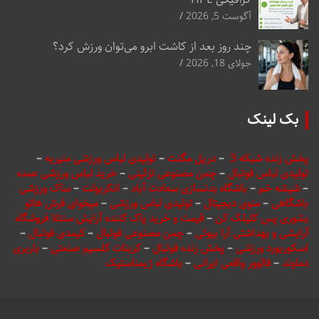
آگوست 5, 2026
چند روز بعد از کاشت ابرو می‌توان ورزش کرد؟
جولای 18, 2026
بک لینک
پخش زنده شبکه 3
–
دریل مگنت
–
تولیدی لباس ورزشی منیریه
–
تولیدی لباس فوتبال
–
چمن مصنوعی تزئینی
–
خرید لباس ورزشی عمده
–
شیشه خم
–
باشگاه بدنسازی سعادت آباد
–
انکربولت
–
ساک ورزشی
باشگاهی
–
منوی دیجیتال
–
تولیدی لباس ورزشی
–
میخوای فرش هاتو
بشوری پس کلیلک کن
–
قیمت و خرید پاک کننده آرایش سنتلا فروشگاه
آرایشی و بهداشتی آرا بیوتی
–
چمن مصنوعی فوتبال
–
کیمدی فوتبال
–
اسکوربورد ورزشی
–
پخش زنده فوتبال
–
کربنات کلسیم صنعتی
–
باربری
دماوند
–
فالوور واقعی ایرانی
–
باشگاه ژیمناستیک