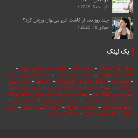
آگوست 5, 2026
چند روز بعد از کاشت ابرو می‌توان ورزش کرد؟
جولای 18, 2026
بک لینک
پخش زنده شبکه 3
–
دریل مگنت
–
تولیدی لباس ورزشی منیریه
–
تولیدی لباس فوتبال
–
چمن مصنوعی تزئینی
–
خرید لباس ورزشی عمده
–
شیشه خم
–
باشگاه بدنسازی سعادت آباد
–
انکربولت
–
ساک ورزشی
باشگاهی
–
منوی دیجیتال
–
تولیدی لباس ورزشی
–
میخوای فرش هاتو
بشوری پس کلیلک کن
–
قیمت و خرید پاک کننده آرایش سنتلا فروشگاه
آرایشی و بهداشتی آرا بیوتی
–
چمن مصنوعی فوتبال
–
کیمدی فوتبال
–
اسکوربورد ورزشی
–
پخش زنده فوتبال
–
کربنات کلسیم صنعتی
–
باربری
دماوند
–
فالوور واقعی ایرانی
–
باشگاه ژیمناستیک