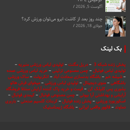
آگوست 5, 2026
چند روز بعد از کاشت ابرو می‌توان ورزش کرد؟
جولای 18, 2026
بک لینک
پخش زنده شبکه 3
–
دریل مگنت
–
تولیدی لباس ورزشی منیریه
–
تولیدی لباس فوتبال
–
چمن مصنوعی تزئینی
–
خرید لباس ورزشی عمده
–
شیشه خم
–
باشگاه بدنسازی سعادت آباد
–
انکربولت
–
ساک ورزشی
باشگاهی
–
منوی دیجیتال
–
تولیدی لباس ورزشی
–
میخوای فرش هاتو
بشوری پس کلیلک کن
–
قیمت و خرید پاک کننده آرایش سنتلا فروشگاه
آرایشی و بهداشتی آرا بیوتی
–
چمن مصنوعی فوتبال
–
کیمدی فوتبال
–
اسکوربورد ورزشی
–
پخش زنده فوتبال
–
کربنات کلسیم صنعتی
–
باربری
دماوند
–
فالوور واقعی ایرانی
–
باشگاه ژیمناستیک