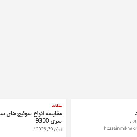
مقالات
ت
مقایسه انواع سوئیچ های س
سری 9300
hosseinmikhak
ژوئن 30, 2026