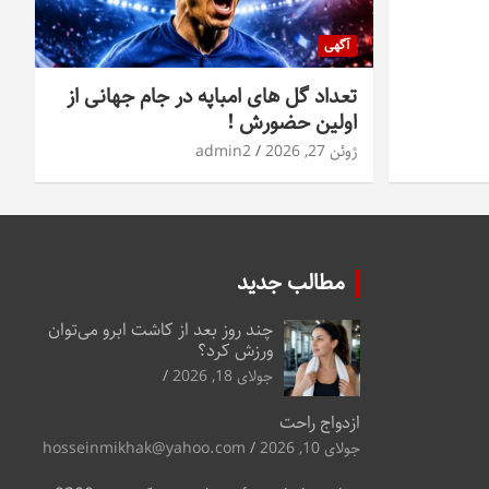
آگهی
تعداد گل های امباپه در جام جهانی از
اولین حضورش !
ژوئن 27, 2026
admin2
مطالب جدید
چند روز بعد از کاشت ابرو می‌توان
ورزش کرد؟
جولای 18, 2026
ازدواج راحت
جولای 10, 2026
hosseinmikhak@yahoo.com