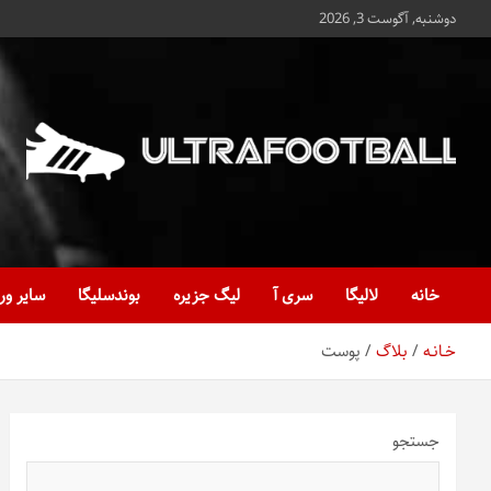
ه
دوشنبه, آگوست 3, 2026
حتوا
روید
Ultrafootball
به روز و به ثانیه با آخرین رویدادهای فوتبالی
خانه
لالیگا
سری آ
لیگ جزیره
بوندسلیگا
سایر ور
خـانـه
بلاگ
پوست
جستجو