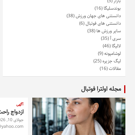
بازار
(5)
بوندسلیگا
(16)
دانستنی های جهان ورزش
(38)
دانستنی های فوتبال
(6)
سایر ورزش ها
(38)
سری آ
(35)
لالیگا
(46)
لوشامپونه
(9)
لیگ جزیره
(25)
مقالات
(16)
مجله اولترا فوتبال
آگهی
ازدواج راح
جولای 10, 2026
@yahoo.com