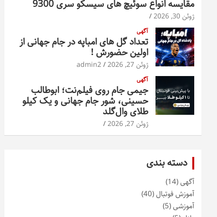
مقایسه انواع سوئیچ های سیسکو سری 9300
ژوئن 30, 2026
آگهی
تعداد گل های امباپه در جام جهانی از
اولین حضورش !
ژوئن 27, 2026
admin2
آگهی
جیمی جام روی فیلم‌نت؛ ابوطالب
حسینی، شور جام جهانی و یک کیلو
طلای وال‌گلد
ژوئن 27, 2026
دسته بندی
آگهی
(14)
آموزش فوتبال
(40)
آموزشی
(5)