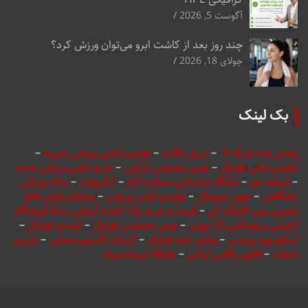
آگوست 5, 2026
چند روز بعد از کاشت ابرو می‌توان ورزش کرد؟
جولای 18, 2026
بک لینک
پخش زنده شبکه 3
–
دریل مگنت
–
تولیدی لباس ورزشی منیریه
–
تولیدی لباس فوتبال
–
چمن مصنوعی تزئینی
–
خرید لباس ورزشی عمده
–
شیشه خم
–
باشگاه بدنسازی سعادت آباد
–
انکربولت
–
ساک ورزشی
باشگاهی
–
منوی دیجیتال
–
تولیدی لباس ورزشی
–
میخوای فرش هاتو
بشوری پس کلیلک کن
–
قیمت و خرید پاک کننده آرایش سنتلا فروشگاه
آرایشی و بهداشتی آرا بیوتی
–
چمن مصنوعی فوتبال
–
کیمدی فوتبال
–
اسکوربورد ورزشی
–
پخش زنده فوتبال
–
کربنات کلسیم صنعتی
–
باربری
دماوند
–
فالوور واقعی ایرانی
–
باشگاه ژیمناستیک