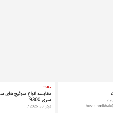
مقالات
ت
مقایسه انواع سوئیچ های س
سری 9300
hosseinmikhak
ژوئن 30, 2026