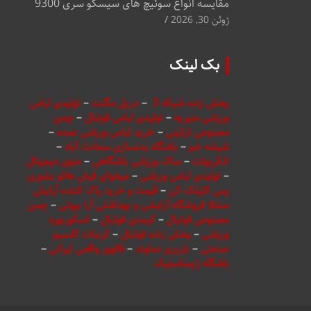
مقایسه انواع سوئیچ های سیسکو سری 9300
ژوئن 30, 2026
بک لینک
پخش زنده شبکه 3
–
دریل مگنت
–
تولیدی لباس
ورزشی منیریه
–
تولیدی لباس فوتبال
–
چمن
مصنوعی تزئینی
–
خرید لباس ورزشی عمده
–
شیشه خم
–
باشگاه بدنسازی سعادت آباد
–
انکربولت
–
ساک ورزشی باشگاهی
–
منوی دیجیتال
–
تولیدی لباس ورزشی
–
میخوای فرش هاتو بشوری
پس کلیلک کن
–
قیمت و خرید پاک کننده آرایش
سنتلا فروشگاه آرایشی و بهداشتی آرا بیوتی
–
چمن
مصنوعی فوتبال
–
کیمدی فوتبال
–
اسکوربورد
ورزشی
–
پخش زنده فوتبال
–
کربنات کلسیم
صنعتی
–
باربری دماوند
–
فالوور واقعی ایرانی
–
باشگاه ژیمناستیک