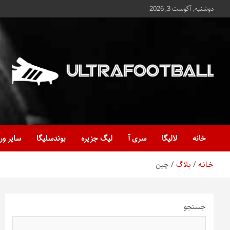
ه
دوشنبه, آگوست 3, 2026
حتوا
روید
Ultrafootball
به روز و به ثانیه با آخرین رویدادهای فوتبالی
خانه
لالیگا
سری آ
لیگ جزیره
بوندسلیگا
سایر ور
خـانـه
بلاگ
چین
جستجو