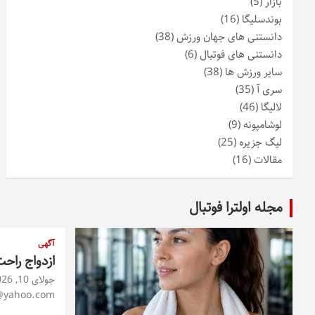
بازار
(5)
بوندسلیگا
(16)
دانستنی های جهان ورزش
(38)
دانستنی های فوتبال
(6)
سایر ورزش ها
(38)
سری آ
(35)
لالیگا
(46)
لوشامپونه
(9)
لیگ جزیره
(25)
مقالات
(16)
مجله اولترا فوتبال
آگهی
ازدواج راح
جولای 10, 2026
@yahoo.com