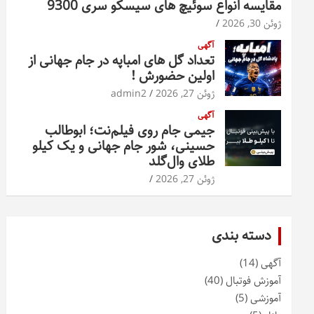
مقایسه انواع سوئیچ های سیسکو سری 9300
ژوئن 30, 2026
آگهی
تعداد گل های امباپه در جام جهانی از
اولین حضورش !
ژوئن 27, 2026
admin2
آگهی
جیمی جام روی فیلم‌نت؛ ابوطالب
حسینی، شور جام جهانی و یک کیلو
طلای وال‌گلد
ژوئن 27, 2026
دسته بندی
آگهی
(14)
آموزش فوتبال
(40)
آموزشی
(5)