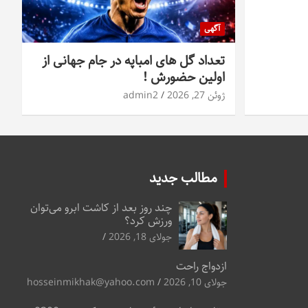
آگهی
تعداد گل های امباپه در جام جهانی از
اولین حضورش !
ژوئن 27, 2026
admin2
مطالب جدید
چند روز بعد از کاشت ابرو می‌توان
ورزش کرد؟
جولای 18, 2026
ازدواج راحت
جولای 10, 2026
hosseinmikhak@yahoo.com