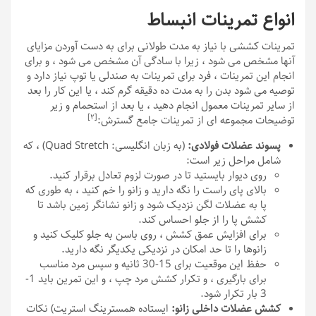
انواع تمرینات انبساط
تمرینات کششی با نیاز به مدت طولانی برای به دست آوردن مزایای
آنها مشخص می شود ، زیرا با سادگی آن مشخص می شود ، و برای
انجام این تمرینات ، فرد برای تمرینات به صندلی یا توپ نیاز دارد و
توصیه می شود بدن را به مدت ده دقیقه گرم کند ، یا این کار را بعد
از سایر تمرینات معمول انجام دهید ، یا بعد از استحمام و زیر
[٢]
توضیحات مجموعه ای از تمرینات جامع گسترش:
پسوند عضلات فولادی:
(به زبان انگلیسی: Quad Stretch) ، که
شامل مراحل زیر است:
روی دیوار بایستید تا در صورت لزوم تعادل برقرار کنید.
بالای پای راست را نگه دارید و زانو را خم کنید ، به طوری که
پا به عضلات لگن نزدیک شود و زانو نشانگر زمین باشد تا
کشش پا را از جلو احساس کند.
برای افزایش عمق کشش ، روی باسن به جلو کلیک کنید و
زانوها را تا حد امکان در نزدیکی یکدیگر نگه دارید.
حفظ این موقعیت برای 15-30 ثانیه و سپس مرد مناسب
برای بارگیری ، و تکرار کشش مرد چپ ، و این تمرین باید 1-
3 بار تکرار شود.
کشش عضلات داخلی زانو:
ایستاده همسترینگ استریت) نکات