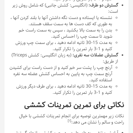
گسترش دو طرف:
(انگلیسی: کشش جانبی) که شامل روش زیر
است:
نشسته یا ایستاده و دست نگه داشتن آنها با بلند کردن آنها ،
به طوری که کف دست ها به سمت سقف هستند.
بدن را به سمت بالا بکشید ، سپس به سمت راست خم
شوید تا سمت چپ را احساس کنید.
به مدت 15-30 ثانیه ادامه دهید ، برای سمت چپ ورزش
کنید و 1-3 بار تمرین را تکرار کنید.
گسترش عضلات سه نفری:
(به زبان انگلیسی: کشش Triceps)
از طریق:
آرنج چپ را پشت سر خم کنید و از دست راست برای کشیدن
آرنج سمت چپ به پایین به احساس کشش عضله سه نفره
استفاده کنید.
به مدت 15-30 ثانیه ادامه دهید ، برای طرف دیگر ورزش
کنید و 1-3 بار تمرین را تکرار کنید.
نکاتی برای تمرین تمرینات کششی
نکات زیر مهمترین توصیه برای انجام تمرینات کششی با خیال
[١]
راحت و سالم را نشان می دهد:
آرامش و تنفس به طور طبیعی در حین کشش ، انجام گسترش