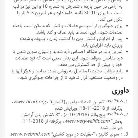
به آرامی در حین بازدم ، شمارش به شماره 10 و این نیز مراقب
است ، یا برای 10-30 ثانیه ادامه دارد و هر تمرین 3-5 بار را
تکرار می کند.
برای جلوگیری از اسپاسم عضلات و تنش که ممکن است باعث
صدمات شود ، این انبساط باید صاف و کند باشد.
پس از افزایش کشش بدن با گذشت زمان ، پسوند و شدت
ورزش باید افزایش یابد.
تمرین باید در هنگام احساس درد شدید و سوزن سوزن شدن یا
درد مفاصل متوقف شود. این بدان معنی است که فرد عضلات
خود را بیش از حد گسترش می دهد.
باید مراقب باشید تا مفاصل به روشی ساده بمانید و هرگز آنها را
در وضعیت مستقیم قرار ندهید تا از جراحات جلوگیری شود.
داوری
بوها
برای
^
“تمرین انعطاف پذیری (کشش)” ،
www.heart.org
،
برگرفته از 2018-11-18. ویرایش شده
بوها
برای
^
پیج وائنر (2018-10-2) ، “8 کشش بدن آرامش
بخش”
www.verywellfit.com
، برگرفته از 2018-111.
ویرایش شده
↑
سونیا کالینز ، “حقیقت در مورد کشش”
www.webmd.com
،